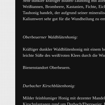
Sehr dunkler kräftiger Blüten-Tauhonig mit al
Weißtannen, Brombeere, Kastanien, Fichte, Eic
Tauhonig handelt, der aufgrund seiner minerali
Kaliumwert sehr gut für die Wundheilung zu emp
Oberbeuerner Waldblütenhonig:
Kräftiger dunkler Waldblütenhonig mit einem ho
leichte Süße des weiß/roten Klees durch die Wi
Bienenstandort Oberbeuern.
Durbacher Kirschblütenhonig:
Milder feinblumiger Honig mit dezenter Mandel
Kirschplantagen rund um Durbach/Ebersweier. Ei