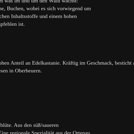
lem was im und um den Wald wächst:
he, Buchen, wobei es sich vorwiegend um
schen Inhaltsstoffe und einem hohen
fehlen ist.
hen Anteil an Edelkastanie. Kräftig im Geschmack, besticht 
esen in Oberbeuern.
blüte. Aus den süß/saueren
ne regionale Spezialität aus der Ortenau.