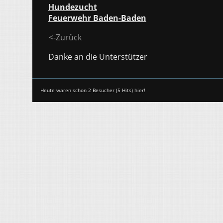
Hundezucht
Feuerwehr Baden-Baden
<-Zurück
Danke an die Unterstützer
Heute waren schon 2 Besucher (5 Hits) hier!